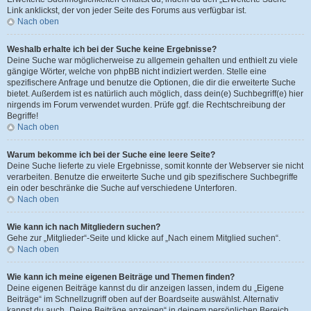
Link anklickst, der von jeder Seite des Forums aus verfügbar ist.
Nach oben
Weshalb erhalte ich bei der Suche keine Ergebnisse?
Deine Suche war möglicherweise zu allgemein gehalten und enthielt zu viele
gängige Wörter, welche von phpBB nicht indiziert werden. Stelle eine
spezifischere Anfrage und benutze die Optionen, die dir die erweiterte Suche
bietet. Außerdem ist es natürlich auch möglich, dass dein(e) Suchbegriff(e) hier
nirgends im Forum verwendet wurden. Prüfe ggf. die Rechtschreibung der
Begriffe!
Nach oben
Warum bekomme ich bei der Suche eine leere Seite?
Deine Suche lieferte zu viele Ergebnisse, somit konnte der Webserver sie nicht
verarbeiten. Benutze die erweiterte Suche und gib spezifischere Suchbegriffe
ein oder beschränke die Suche auf verschiedene Unterforen.
Nach oben
Wie kann ich nach Mitgliedern suchen?
Gehe zur „Mitglieder“-Seite und klicke auf „Nach einem Mitglied suchen“.
Nach oben
Wie kann ich meine eigenen Beiträge und Themen finden?
Deine eigenen Beiträge kannst du dir anzeigen lassen, indem du „Eigene
Beiträge“ im Schnellzugriff oben auf der Boardseite auswählst. Alternativ
kannst du auch „Deine Beiträge anzeigen“ in deinem persönlichen Bereich