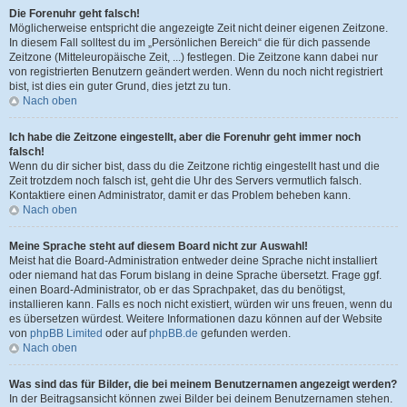
Die Forenuhr geht falsch!
Möglicherweise entspricht die angezeigte Zeit nicht deiner eigenen Zeitzone.
In diesem Fall solltest du im „Persönlichen Bereich“ die für dich passende
Zeitzone (Mitteleuropäische Zeit, ...) festlegen. Die Zeitzone kann dabei nur
von registrierten Benutzern geändert werden. Wenn du noch nicht registriert
bist, ist dies ein guter Grund, dies jetzt zu tun.
Nach oben
Ich habe die Zeitzone eingestellt, aber die Forenuhr geht immer noch
falsch!
Wenn du dir sicher bist, dass du die Zeitzone richtig eingestellt hast und die
Zeit trotzdem noch falsch ist, geht die Uhr des Servers vermutlich falsch.
Kontaktiere einen Administrator, damit er das Problem beheben kann.
Nach oben
Meine Sprache steht auf diesem Board nicht zur Auswahl!
Meist hat die Board-Administration entweder deine Sprache nicht installiert
oder niemand hat das Forum bislang in deine Sprache übersetzt. Frage ggf.
einen Board-Administrator, ob er das Sprachpaket, das du benötigst,
installieren kann. Falls es noch nicht existiert, würden wir uns freuen, wenn du
es übersetzen würdest. Weitere Informationen dazu können auf der Website
von
phpBB Limited
oder auf
phpBB.de
gefunden werden.
Nach oben
Was sind das für Bilder, die bei meinem Benutzernamen angezeigt werden?
In der Beitragsansicht können zwei Bilder bei deinem Benutzernamen stehen.