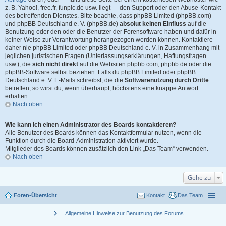
z. B. Yahoo!, free.fr, funpic.de usw. liegt — den Support oder den Abuse-Kontakt
des betreffenden Dienstes. Bitte beachte, dass phpBB Limited (phpBB.com)
und phpBB Deutschland e. V. (phpBB.de)
absolut keinen Einfluss
auf die
Benutzung oder den oder die Benutzer der Forensoftware haben und dafür in
keiner Weise zur Verantwortung herangezogen werden können. Kontaktiere
daher nie phpBB Limited oder phpBB Deutschland e. V. in Zusammenhang mit
jeglichen juristischen Fragen (Unterlassungserklärungen, Haftungsfragen
usw.), die
sich nicht direkt
auf die Websiten phpbb.com, phpbb.de oder die
phpBB-Software selbst beziehen. Falls du phpBB Limited oder phpBB
Deutschland e. V. E-Mails schreibst, die die
Softwarenutzung durch Dritte
betreffen, so wirst du, wenn überhaupt, höchstens eine knappe Antwort
erhalten.
Nach oben
Wie kann ich einen Administrator des Boards kontaktieren?
Alle Benutzer des Boards können das Kontaktformular nutzen, wenn die
Funktion durch die Board-Administration aktiviert wurde.
Mitglieder des Boards können zusätzlich den Link „Das Team“ verwenden.
Nach oben
Gehe zu
Foren-Übersicht
Kontakt
Das Team
chevron_right
Allgemeine Hinweise zur Benutzung des Forums