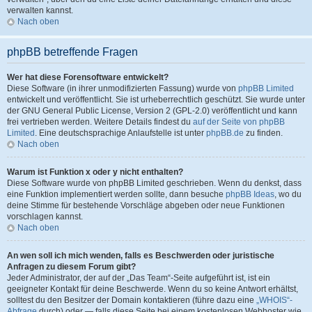
verwalten kannst.
Nach oben
phpBB betreffende Fragen
Wer hat diese Forensoftware entwickelt?
Diese Software (in ihrer unmodifizierten Fassung) wurde von
phpBB Limited
entwickelt und veröffentlicht. Sie ist urheberrechtlich geschützt. Sie wurde unter
der GNU General Public License, Version 2 (GPL-2.0) veröffentlicht und kann
frei vertrieben werden. Weitere Details findest du
auf der Seite von phpBB
Limited
. Eine deutschsprachige Anlaufstelle ist unter
phpBB.de
zu finden.
Nach oben
Warum ist Funktion x oder y nicht enthalten?
Diese Software wurde von phpBB Limited geschrieben. Wenn du denkst, dass
eine Funktion implementiert werden sollte, dann besuche
phpBB Ideas
, wo du
deine Stimme für bestehende Vorschläge abgeben oder neue Funktionen
vorschlagen kannst.
Nach oben
An wen soll ich mich wenden, falls es Beschwerden oder juristische
Anfragen zu diesem Forum gibt?
Jeder Administrator, der auf der „Das Team“-Seite aufgeführt ist, ist ein
geeigneter Kontakt für deine Beschwerde. Wenn du so keine Antwort erhältst,
solltest du den Besitzer der Domain kontaktieren (führe dazu eine
„WHOIS“-
Abfrage
durch) oder — falls diese Seite bei einem kostenlosen Webhoster wie