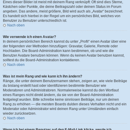
Eines dieser Bilder ist meist mit deinem Rang verknüpft: Oft sind dies Sterne,
Kästchen oder Punkte, die deine Beitragszahl oder deinen Status im Forum
angeben. Das andere, meist größere, Bild wird auch als „Avatar“ bezeichnet.
Es handelt sich hierbei in der Regel um ein persönliches Bild, welches von
Benutzer zu Benutzer unterschiedlich ist.
Nach oben
Wie verwende ich einen Avatar?
In deinem persönlichen Bereich kannst du unter „Profil“ einen Avatar über eine
der folgenden vier Methoden hinzufügen: Gravatar, Galerie, Remote oder
Hochladen. Die Board-Administration kann bestimmen, ob und wie die
Benutzer Avatare benutzen können. Wenn du keinen Avatar benutzen kannst,
solltest du die Board-Administration kontaktieren.
Nach oben
Was ist mein Rang und wie kann ich ihn ändern?
Ränge, die unter deinem Benutzernamen stehen, zeigen an, wie viele Beiträge
du bislang erstellt hast oder identifizieren bestimmte Benutzer wie
Moderatoren und Administratoren. Normalerweise kannst du den Wortlaut
eines Ranges nicht direkt ändern, da sie von der Board-Administration
festgelegt wurden. Bitte schreibe keine sinnlosen Beiträge, nur um deinen
Rang zu erhöhen — die meisten Boards dulden dieses Verhalten nicht und ein
Moderator oder Administrator wird deinen Rang unter Umständen einfach
wieder zurücksetzen.
Nach oben
Wenn ich bei einem Benutzer auf den E-Mail-Link klicke, werde ich