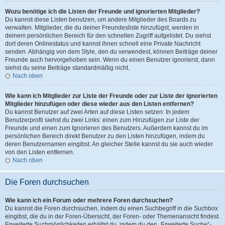
Wozu benötige ich die Listen der Freunde und ignorierten Mitglieder?
Du kannst diese Listen benutzen, um andere Mitglieder des Boards zu
verwalten. Mitglieder, die du deiner Freundesliste hinzufügst, werden in
deinem persönlichen Bereich für den schnellen Zugriff aufgelistet. Du siehst
dort deren Onlinestatus und kannst ihnen schnell eine Private Nachricht
senden. Abhängig von dem Style, den du verwendest, können Beiträge deiner
Freunde auch hervorgehoben sein. Wenn du einen Benutzer ignorierst, dann
siehst du seine Beiträge standardmäßig nicht.
Nach oben
Wie kann ich Mitglieder zur Liste der Freunde oder zur Liste der ignorierten
Mitglieder hinzufügen oder diese wieder aus den Listen entfernen?
Du kannst Benutzer auf zwei Arten auf diese Listen setzen: In jedem
Benutzerprofil siehst du zwei Links: einen zum Hinzufügen zur Liste der
Freunde und einen zum Ignorieren des Benutzers. Außerdem kannst du im
persönlichen Bereich direkt Benutzer zu den Listen hinzufügen, indem du
deren Benutzernamen eingibst. An gleicher Stelle kannst du sie auch wieder
von den Listen entfernen.
Nach oben
Die Foren durchsuchen
Wie kann ich ein Forum oder mehrere Foren durchsuchen?
Du kannst die Foren durchsuchen, indem du einen Suchbegriff in die Suchbox
eingibst, die du in der Foren-Übersicht, der Foren- oder Themenansicht findest.
Erweiterte Suchmöglichkeiten erhältst du, indem du den „Erweiterte Suche“-