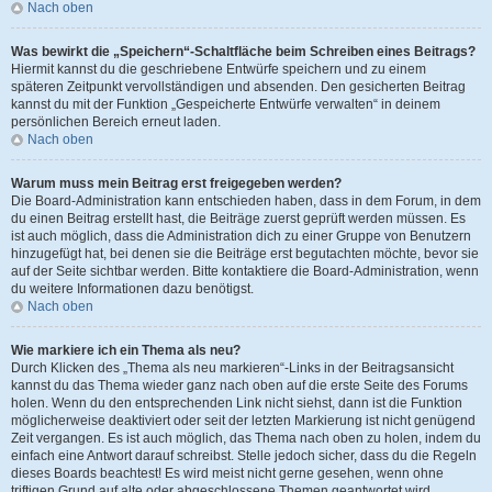
Nach oben
Was bewirkt die „Speichern“-Schaltfläche beim Schreiben eines Beitrags?
Hiermit kannst du die geschriebene Entwürfe speichern und zu einem
späteren Zeitpunkt vervollständigen und absenden. Den gesicherten Beitrag
kannst du mit der Funktion „Gespeicherte Entwürfe verwalten“ in deinem
persönlichen Bereich erneut laden.
Nach oben
Warum muss mein Beitrag erst freigegeben werden?
Die Board-Administration kann entschieden haben, dass in dem Forum, in dem
du einen Beitrag erstellt hast, die Beiträge zuerst geprüft werden müssen. Es
ist auch möglich, dass die Administration dich zu einer Gruppe von Benutzern
hinzugefügt hat, bei denen sie die Beiträge erst begutachten möchte, bevor sie
auf der Seite sichtbar werden. Bitte kontaktiere die Board-Administration, wenn
du weitere Informationen dazu benötigst.
Nach oben
Wie markiere ich ein Thema als neu?
Durch Klicken des „Thema als neu markieren“-Links in der Beitragsansicht
kannst du das Thema wieder ganz nach oben auf die erste Seite des Forums
holen. Wenn du den entsprechenden Link nicht siehst, dann ist die Funktion
möglicherweise deaktiviert oder seit der letzten Markierung ist nicht genügend
Zeit vergangen. Es ist auch möglich, das Thema nach oben zu holen, indem du
einfach eine Antwort darauf schreibst. Stelle jedoch sicher, dass du die Regeln
dieses Boards beachtest! Es wird meist nicht gerne gesehen, wenn ohne
triftigen Grund auf alte oder abgeschlossene Themen geantwortet wird.