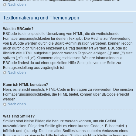
Nach oben
Textformatierung und Thementypen
Was ist BBCode?
BBCode ist eine spezielle Umsetzung von HTML, die dir weitreichende
Formatierungsmöglichkeiten für deinen Text gibt. Die Rechte zur Verwendung
von BBCode werden durch die Board-Administration vergeben, können jedoch
auch durch dich für jeden einzelnen Beitrag deaktiviert werden. BBCode ist
ähnlich wie HTML aufgebaut, jedoch werden Tags von eckigen („[“ und „]“) statt
spitzen („<“ und „>“) Klammern eingeschlossen. Weitere Informationen zu
BBCode findest du auf einer speziellen Hilfe-Seite, die von der Seite zur
Beitragserstellung aus zugänglich ist.
Nach oben
Kann ich HTML benutzen?
Nein, es ist nicht möglich, HTML-Code in Beiträgen zu verwenden. Die meisten
Formatierungsmöglichkeiten, die HTML bietet, können über BBCode erreicht
werden.
Nach oben
Was sind Smilies?
Smilies sind kleine Bilder, die benutzt werden können, um ein Gefühl
auszudrücken. Für jeden Smilie gibt es einen kurzen Code, z. B. bedeutet :)
fröhlich und :( traurig. Die Liste aller Smilies kannst du beim Verfassen eines
Beitrags sehen. Versuche bitte trotzdem, Smilies nicht zu häufig zu benutzen,