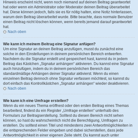
Hinweis erscheint nicht, wenn noch niemand auf deinen Beitrag geantwortet
hat oder wenn ein Administrator oder Moderator deinen Beitrag überarbeitet
hat. Diese können jedoch, falls sie es für nötig halten, eine Notiz hinterlassen,
warum dein Beitrag überarbeitet wurde. Bitte beachte, dass normale Benutzer
einen Beitrag nicht löschen können, wenn bereits jemand darauf geantwortet
hat.
Nach oben
Wie kann ich meinem Beitrag eine Signatur anfügen?
Um eine Signatur an deinen Beitrag anzufügen, musst du zunächst eine
solche in den Einstellungen in deinem persönlichen Bereich entwerfen.
Nachdem du die Signatur erstellt und gespeichert hast, kannst du in jedem
Beitrag das Kästchen „Signatur anhängen“ aktivieren. Du kannst eine Signatur
auch hinzufügen, indem du in deinem persönlichen Bereich das
standardmäßige Anhängen deiner Signatur aktivierst. Wenn du einen
einzelnen Beitrag dennoch ohne Signatur verfassen möchtest, so kannst du
dort einfach das Kontrollkästchen „Signatur anhängen“ wieder deaktivieren.
Nach oben
Wie kann ich eine Umfrage erstellen?
Wenn du ein neues Thema eröffnest oder den ersten Beitrag eines Themas
bearbeitest, findest du ein Register „Umfrage erstellen“ unterhalb des
Formulars zur Beitragserstellung. Solltest du diesen Bereich nicht sehen
können, so hast du wahrscheinlich nicht die Berechtigung, Umfragen zu
erstellen. Du solltest einen Titel und mindestens zwei Antwortmöglichkeiten in
die entsprechenden Felder eingeben und dabei sicherstellen, dass jede
Antwortmöglichkeit in einer eigenen Zeile steht. Du kannst auch unter