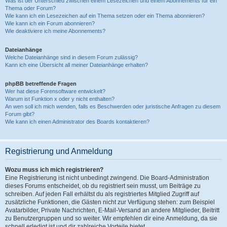
Was ist der Unterschied zwischen einem Lesezeichen und einem Abonnements für ein
Thema oder Forum?
Wie kann ich ein Lesezeichen auf ein Thema setzen oder ein Thema abonnieren?
Wie kann ich ein Forum abonnieren?
Wie deaktiviere ich meine Abonnements?
Dateianhänge
Welche Dateianhänge sind in diesem Forum zulässig?
Kann ich eine Übersicht all meiner Dateianhänge erhalten?
phpBB betreffende Fragen
Wer hat diese Forensoftware entwickelt?
Warum ist Funktion x oder y nicht enthalten?
An wen soll ich mich wenden, falls es Beschwerden oder juristische Anfragen zu diesem
Forum gibt?
Wie kann ich einen Administrator des Boards kontaktieren?
Registrierung und Anmeldung
Wozu muss ich mich registrieren?
Eine Registrierung ist nicht unbedingt zwingend. Die Board-Administration
dieses Forums entscheidet, ob du registriert sein musst, um Beiträge zu
schreiben. Auf jeden Fall erhältst du als registriertes Mitglied Zugriff auf
zusätzliche Funktionen, die Gästen nicht zur Verfügung stehen: zum Beispiel
Avatarbilder, Private Nachrichten, E-Mail-Versand an andere Mitglieder, Beitritt
zu Benutzergruppen und so weiter. Wir empfehlen dir eine Anmeldung, da sie
schnell erledigt ist und dir zahlreiche Vorteile bietet.