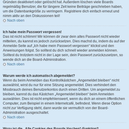
Gründen deaktiviert oder gelöscht hat. Außerdem löschen viele Boards
regelmäßig Benutzer, die für längere Zeit keine Beiträge geschrieben haben,
um die Datenbankgröße zu verringern. Registriere dich einfach erneut und
nimm aktiv an den Diskussionen teil!
Nach oben
Ich habe mein Passwort vergessen!
Das ist nicht schlimm! Wir können dir zwar dein altes Passwort nicht wieder
mitteilen, du kannst es jedoch zurücksetzen. Dies machst du, indem du auf der
Anmelde-Seite auf „Ich habe mein Passwort vergessen“ klickst und den
Anweisungen folgst. So solltest du dich schnell wieder anmelden können.
Solltest du trotzdem nicht in der Lage sein, dein Passwort zurückzusetzen, so
wende dich an die Board-Administration.
Nach oben
Warum werde ich automatisch abgemeldet?
Wenn du beim Anmelden das Kontrollkästchen „Angemeldet bleiben“ nicht
auswählst, wirst du nur für eine Sitzung angemeldet. Dies verhindert den
Missbrauch deines Benutzerkontos durch einen Dritten. Um angemeldet zu
bleiben, kannst du das Kästchen „Angemeldet bleiben“ beim Anmelden
auswählen. Dies ist nicht empfehlenswert, wenn du dich an einem öffentlichen
Computer, zum Beispiel in einem Internetcafé, befindest. Wenn diese Option
nicht zur Verfügung steht, dann wurde sie vermutlich von der Board-
Administration ausgeschaltet.
Nach oben
Wozu ist die „Alle Cookies des Boards löschen“-Funktion?