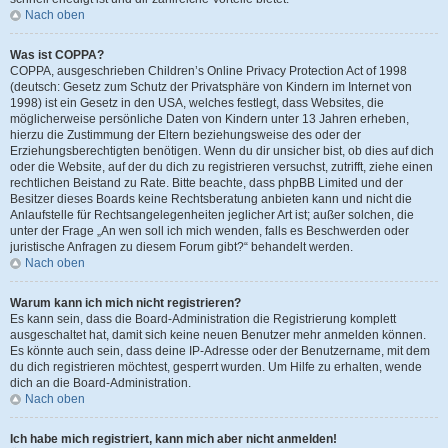
Nach oben
Was ist COPPA?
COPPA, ausgeschrieben Children’s Online Privacy Protection Act of 1998
(deutsch: Gesetz zum Schutz der Privatsphäre von Kindern im Internet von
1998) ist ein Gesetz in den USA, welches festlegt, dass Websites, die
möglicherweise persönliche Daten von Kindern unter 13 Jahren erheben,
hierzu die Zustimmung der Eltern beziehungsweise des oder der
Erziehungsberechtigten benötigen. Wenn du dir unsicher bist, ob dies auf dich
oder die Website, auf der du dich zu registrieren versuchst, zutrifft, ziehe einen
rechtlichen Beistand zu Rate. Bitte beachte, dass phpBB Limited und der
Besitzer dieses Boards keine Rechtsberatung anbieten kann und nicht die
Anlaufstelle für Rechtsangelegenheiten jeglicher Art ist; außer solchen, die
unter der Frage „An wen soll ich mich wenden, falls es Beschwerden oder
juristische Anfragen zu diesem Forum gibt?“ behandelt werden.
Nach oben
Warum kann ich mich nicht registrieren?
Es kann sein, dass die Board-Administration die Registrierung komplett
ausgeschaltet hat, damit sich keine neuen Benutzer mehr anmelden können.
Es könnte auch sein, dass deine IP-Adresse oder der Benutzername, mit dem
du dich registrieren möchtest, gesperrt wurden. Um Hilfe zu erhalten, wende
dich an die Board-Administration.
Nach oben
Ich habe mich registriert, kann mich aber nicht anmelden!